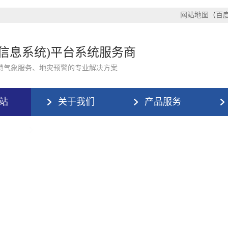
网站地图
（
百
理信息系统)平台系统服务商
慧气象服务、地灾预警的专业解决方案
站
关于我们
产品服务
星空买球_星空买球·（中国）官方网站