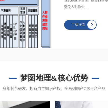
理及数据库管理、服务器端与
避免人影作业…
了解详情
梦图地理&核心优势
多年刻苦研发，拥有自主知识产权、全系列国产GIS平台产品