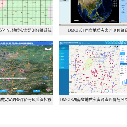
省与济宁市地质灾害监测预警系统
DMGIS江西省地质灾害监测预警
省地质灾害调查评价与风险管控移
DMGIS湖南省地质灾害调查评价与风
动端
统