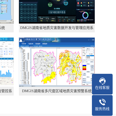
系统
DMGIS湖南省地质灾害数据开发与管理应用系
统
在线客服
险管控系
DMGIS湖南省多尺度区域地质灾害预警系统
服务热线