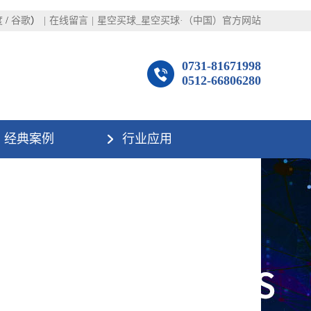
度
/
谷歌
）
|
在线留言
|
星空买球_星空买球·（中国）官方网站
0731-81671998
0512-66806280
经典案例
行业应用